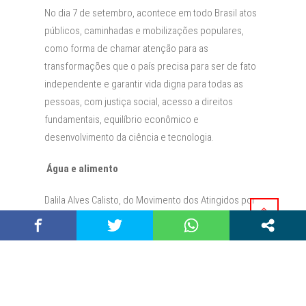
No dia 7 de setembro, acontece em todo Brasil atos
públicos, caminhadas e mobilizações populares,
como forma de chamar atenção para as
transformações que o país precisa para ser de fato
independente e garantir vida digna para todas as
pessoas, com justiça social, acesso a direitos
fundamentais, equilíbrio econômico e
desenvolvimento da ciência e tecnologia.
Água e alimento
Dalila Alves Calisto, do Movimento dos Atingidos por
Barragens (MAB), mestra em Geografia, afirma que “a
água é um direito humano, um bem comum e um
Patrimônio da Humanidade, que deve estar sob o
controle popular e não das grandes empresas
multinacionais. O Brasil possui a maior reserva de