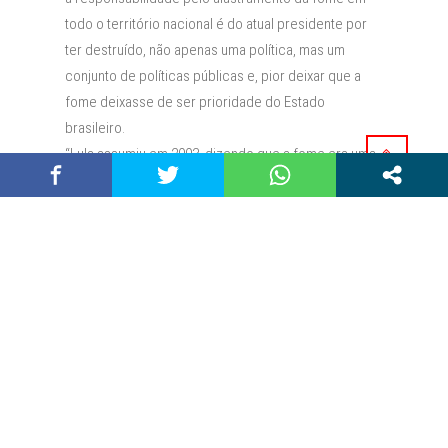
todo o território nacional é do atual presidente por
ter destruído, não apenas uma política, mas um
conjunto de políticas públicas e, pior deixar que a
fome deixasse de ser prioridade do Estado
brasileiro.
“Lula assumiu em 2003, dizendo que a fome era uma
prioridade e o governo Bolsonaro faz o oposto. Para
ele, não existe fome no Brasil, ele questiona os
números e ao invés de incorporar o problema e
dizer que vai enfrentá-lo, nega a sua existência”,
afirma Tereza Campello, se referindo as afirmações
do atual presidente da República, que em entrevista
no dia 26 de agosto deste ano, à rádio Jovem Pan e a
um podcast de fisiculturismo, negou que a fome
existisse no Brasil.